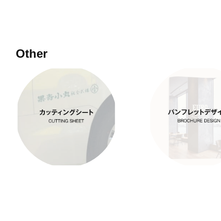
Other
車両マーキング　カ
パンプレット
ッティングシート
ン